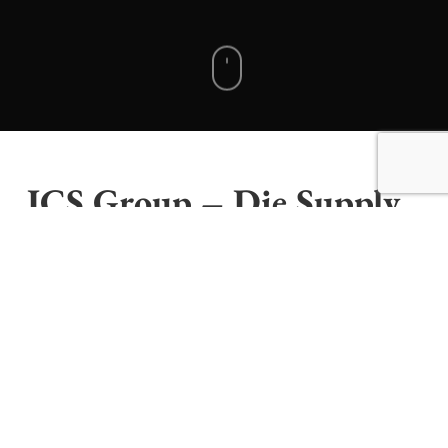
ICS Group – Die Supply
Chain Architekten
Das sagt der Kunde:
“Wir haben in Grafenstein Design den passenden
Dienstleister zur Überarbeitung eines