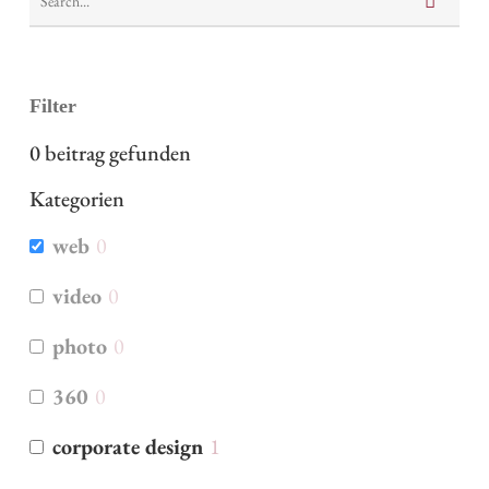
Filter
0
beitrag gefunden
Kategorien
web
0
video
0
photo
0
360
0
corporate design
1