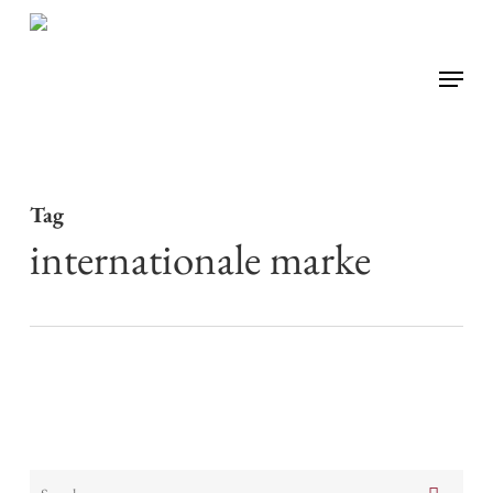
Skip
to
Menu
main
content
Tag
internationale marke