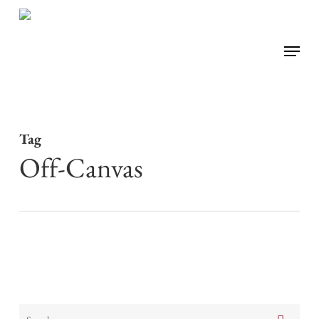
Skip
to
Menu
main
content
Tag
Off-Canvas