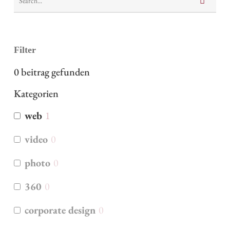
Filter
0
beitrag gefunden
Kategorien
web
1
video
0
photo
0
360
0
corporate design
0