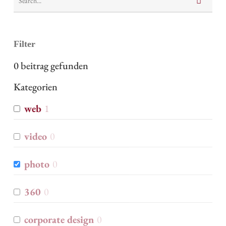
Filter
0
beitrag gefunden
Kategorien
web
1
video
0
photo
0
360
0
corporate design
0