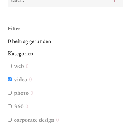
Filter
0
beitrag gefunden
Kategorien
web
0
video
0
photo
0
360
0
corporate design
0