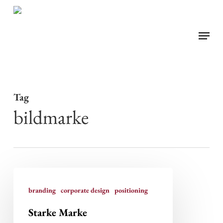
Skip
to
Menu
main
content
Tag
bildmarke
Starke
Marke
branding
corporate design
positioning
Starke Marke