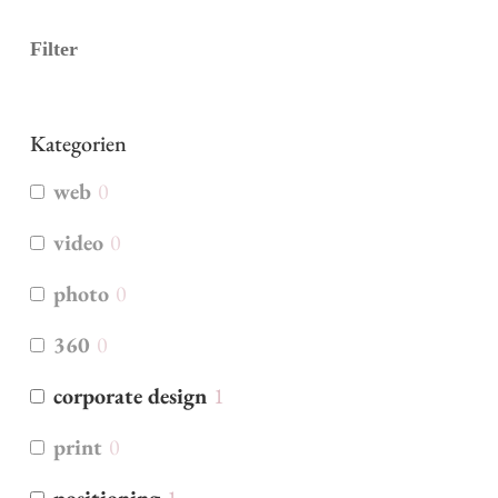
Filter
Kategorien
web
0
video
0
photo
0
360
0
corporate design
1
print
0