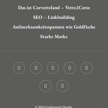
Das ist Corvetteland – Vette2Corse
SEO – Linkbuilding
Aufmerksamkeitsspannen wie Goldfische
Starke Marke
twitter
facebook
linkedin
youtube
instagram
phone
email
© 2026 Grafenstein Design.