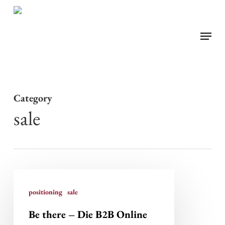
Skip
to
Menu
main
content
Category
sale
Be
there
positioning
sale
–
Be there – Die B2B Online