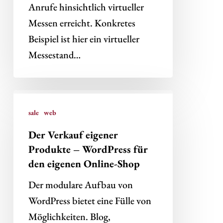
Anrufe hinsichtlich virtueller
Messen erreicht. Konkretes
Beispiel ist hier ein virtueller
Messestand…
Der
Verkauf
sale
web
eigener
Der Verkauf eigener
Produkte
Produkte – WordPress für
–
den eigenen Online-Shop
WordPress
Der modulare Aufbau von
für
WordPress bietet eine Fülle von
den
Möglichkeiten. Blog,